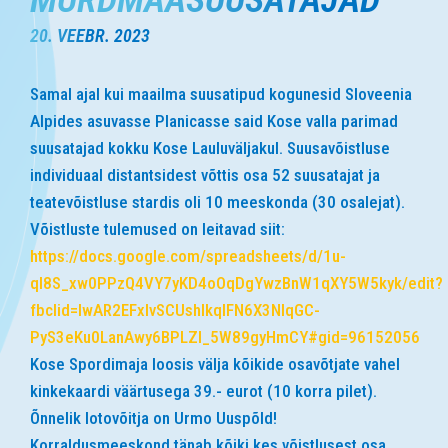
20. VEEBR. 2023
Samal ajal kui maailma suusatipud kogunesid Sloveenia
Alpides asuvasse Planicasse said Kose valla parimad
suusatajad kokku Kose Lauluväljakul. Suusavõistluse
individuaal distantsidest võttis osa 52 suusatajat ja
teatevõistluse stardis oli 10 meeskonda (30 osalejat).
Võistluste tulemused on leitavad siit:
https://docs.google.com/spreadsheets/d/1u-
ql8S_xw0PPzQ4VY7yKD4oOqDgYwzBnW1qXY5W5kyk/edit?
fbclid=IwAR2EFxlvSCUshlkqlFN6X3NlqGC-
PyS3eKu0LanAwy6BPLZl_5W89gyHmCY#gid=96152056
Kose Spordimaja loosis välja kõikide osavõtjate vahel
kinkekaardi väärtusega 39.- eurot (10 korra pilet).
Õnnelik lotovõitja on Urmo Uuspõld!
Korraldusmeeskond tänab kõiki kes võistlusest osa